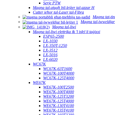
Serje PTW
Magna tal-qtugħ bil-lejżer tal-azzar H
Cutter ieħor tal-Laser tal-Fibra
Magna tat-tind
Magna tal-iwweldjar 
Magna tal-liwi
Magna tal-liwi elettrika & 'l isfel li taġixxi
ESP65-2500
LX-1030
LX-350T-1250
LX-3512
LX-5016
LX-6020
WC67K
WC67K-63T1600
WC67K-100T4000
WC67K-125T4000
WE67K
WE67K-100T2500
WE67K-100T4000
WE67K-125T3200
WE67K-125T4000
WE67K-130T4100
WE67K-135T4100
WE67K-160T3200