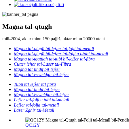
iko-soċjali-fi
Magna tal-qtugħ
mill-2004, aktar minn 150 pajjiż, aktar minn 20000 utent
Magna tal-qtugħ bil-lejżer tal-folji tal-metall
Magna tal-qtugħ bil-lejżer tal-folji u t-tubi tal-metall
Magna tat-tqattigħ tat-tubi bil-lejżer tal-fibra
Cutter ieħor tal-Laser tal-Fibra
Magna tat-tindif bil-lejżer
Magna tal-iwweldjar bil-lejżer
Tubu tal-lejżer tal-fibra
Magna tat-tindif bil-lejżer
Magna tal-iwweldjar bil-lejżer
Lejżer tal-folji u tubi tal-metall
Lejżer tal-folja tal-metall
Laser Żgħir tal-Metall
QC12Y