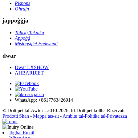
Rispons
Oħrajn
jappoġġja
Taħriġ Tekniku
Appoġġ
Mistoqsijiet Frekwenti
dwar
Dwar LXSHOW
AĦBARIJIET
WhatsApp: +8617763426914
© Drittijiet tal-Awtur - 2010-2026: Id-Drittijiet kollha Riżervati.
Prodotti Sħan
-
Mappa tas-sit
-
Ambitu tal-Politika tal-Privatezza
Ibgħat Email