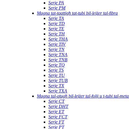
Serje PA
Serje PM
Magna tat-tqattigħ tat-tubi bil-lejżer tal-fibra
Serje TA
Serje TD
Serje TE
Serje TH
Serje THA
Serje TIV
Serje TN
Serje TNA
Serje TNB
Serje TQ
Serje TS
Serje TU
Serje TUB
Serje TX
Serje TXA
Magna tal-qtugħ bil-lejżer tal-folji u t-tubi tal-meta
Serje CT
Serje DHT
Serje ET
Serje FCT
Serje FT
Serje PT