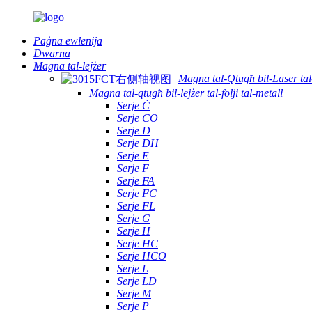
Paġna ewlenija
Dwarna
Magna tal-lejżer
Magna tal-Qtugħ bil-Laser ta
Magna tal-qtugħ bil-lejżer tal-folji tal-metall
Serje Ċ
Serje CO
Serje D
Serje DH
Serje E
Serje F
Serje FA
Serje FC
Serje FL
Serje G
Serje H
Serje HC
Serje HCO
Serje L
Serje LD
Serje M
Serje P