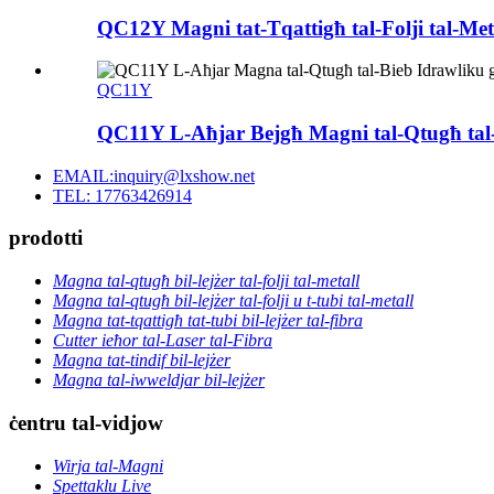
QC12Y Magni tat-Tqattigħ tal-Folji tal-Meta
QC11Y
QC11Y L-Aħjar Bejgħ Magni tal-Qtugħ tal-B
EMAIL:inquiry@lxshow.net
TEL: 17763426914
prodotti
Magna tal-qtugħ bil-lejżer tal-folji tal-metall
Magna tal-qtugħ bil-lejżer tal-folji u t-tubi tal-metall
Magna tat-tqattigħ tat-tubi bil-lejżer tal-fibra
Cutter ieħor tal-Laser tal-Fibra
Magna tat-tindif bil-lejżer
Magna tal-iwweldjar bil-lejżer
ċentru tal-vidjow
Wirja tal-Magni
Spettaklu Live