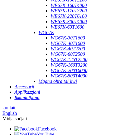
WE67K-160T4000
WE67K-170T3200
WE67K-220T6100
WE67K-300T4000
WE67K-63T1600
WG67K
WG67K-30T1600
WG67K-40T1600
WG67K-40T2200
WG67K-80T2500
WG67K-125T2500
WG67K-160T3200
WG67K-200T6000
WG67K-500T4000
Magna oħra tal-liwi
Aċċessorji
Applikazzjoni
Ikkuntattjana
kuntatt
English
Midja soċjali
Facebook
YouTube