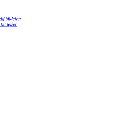
if bil-lejżer
bil-lejżer