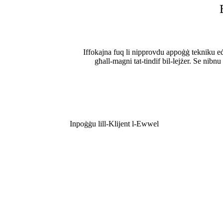
Iffokajna fuq li nipprovdu appoġġ tekniku eċċ
għall-magni tat-tindif bil-lejżer. Se nibnu
Inpoġġu lill-Klijent l-Ewwel