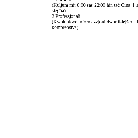
(Kuljum mit-8:00 sas-22:00 ħin taċ-Ċina, l-i
siegħa)
2 Professjonali
(Kwalunkwe informazzjoni dwar il-lejżer tal-
komprensiva).