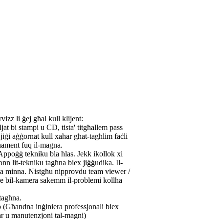
izz li ġej għal kull klijent:
at bi stampi u CD, tista' titgħallem pass
jiġi aġġornat kull xahar għat-tagħlim faċli
nament fuq il-magna.
Appoġġ tekniku bla ħlas. Jekk ikollok xi
n lit-tekniku tagħna biex jiġġudika. Il-
lva minna. Nistgħu nipprovdu team viewer /
e bil-kamera sakemm il-problemi kollha
 tagħna.
eb (Għandna inġiniera professjonali biex
ar u manutenzjoni tal-magni)