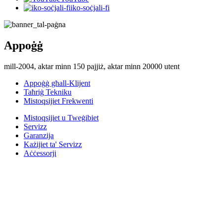
iko-soċjali-fi
Appoġġ
mill-2004, aktar minn 150 pajjiż, aktar minn 20000 utent
Appoġġ għall-Klijent
Taħriġ Tekniku
Mistoqsijiet Frekwenti
Mistoqsijiet u Tweġibiet
Servizz
Garanzija
Każijiet ta' Servizz
Aċċessorji