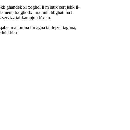
kk għandek xi xogħol li m'intix ċert jekk il-
ament, toqgħodx lura milli tibgħatilna l-
-servizz tal-kampjun b'xejn.
 qabel ma tordna l-magna tal-lejżer tagħna,
dni kbira.