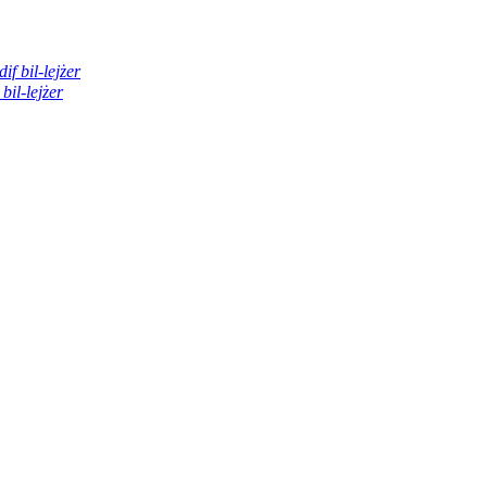
if bil-lejżer
bil-lejżer