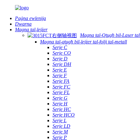
Paġna ewlenija
Dwarna
Magna tal-lejżer
Magna tal-Qtugħ bil-Laser ta
Magna tal-qtugħ bil-lejżer tal-folji tal-metall
Serje Ċ
Serje CO
Serje D
Serje DH
Serje E
Serje F
Serje FA
Serje FC
Serje FL
Serje G
Serje H
Serje HC
Serje HCO
Serje L
Serje LD
Serje M
Serje P