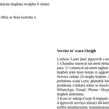
nkjesta tingħata tweġiba fi żmien
fibra se tkun korretta u
Servizz ta' wara l-bejgħ
Lxshow Laser jista' jipprovdi s-serv
1 Għandna manwal tal-utent dettalj
pass. U l-manwal tal-utent tagħna 
tiegħek jekk ikun hemm xi aġġor
Servizz onlajn 24 siegħa kuljum. 
problema waqt l-użu, għandek bżon
problema x'imkien ieħor se tisso
WhatsApp / Email / Phone / Skyp
tiegħek jintemmu.
3 Kors ta' taħriġ b'xejn fl-impjant
4 Ipprovdi servizzi tekniċi lill-bi
noffru installazzjoni, kummissjon