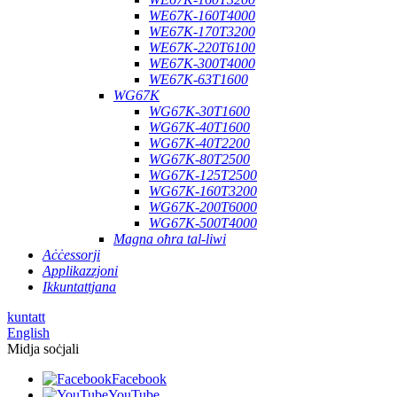
WE67K-160T4000
WE67K-170T3200
WE67K-220T6100
WE67K-300T4000
WE67K-63T1600
WG67K
WG67K-30T1600
WG67K-40T1600
WG67K-40T2200
WG67K-80T2500
WG67K-125T2500
WG67K-160T3200
WG67K-200T6000
WG67K-500T4000
Magna oħra tal-liwi
Aċċessorji
Applikazzjoni
Ikkuntattjana
kuntatt
English
Midja soċjali
Facebook
YouTube