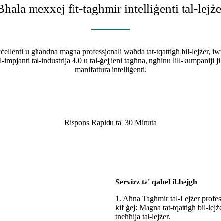
Bħala mexxej fit-tagħmir intelliġenti tal-lejże
ellenti u għandna magna professjonali waħda tat-tqattigħ bil-lejżer, iw
 l-impjanti tal-industrija 4.0 u tal-ġejjieni tagħna, ngħinu lill-kumpaniji 
manifattura intelliġenti.
Rispons Rapidu ta' 30 Minuta
Servizz ta' qabel il-bejgħ
1. Aħna Tagħmir tal-Lejżer profess
kif ġej: Magna tat-tqattigħ bil-lej
tneħħija tal-lejżer.