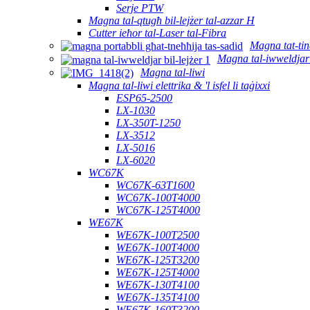
Serje PTW
Magna tal-qtugħ bil-lejżer tal-azzar H
Cutter ieħor tal-Laser tal-Fibra
Magna tat-tind
Magna tal-iwweldjar 
Magna tal-liwi
Magna tal-liwi elettrika & 'l isfel li taġixxi
ESP65-2500
LX-1030
LX-350T-1250
LX-3512
LX-5016
LX-6020
WC67K
WC67K-63T1600
WC67K-100T4000
WC67K-125T4000
WE67K
WE67K-100T2500
WE67K-100T4000
WE67K-125T3200
WE67K-125T4000
WE67K-130T4100
WE67K-135T4100
WE67K-160T3200