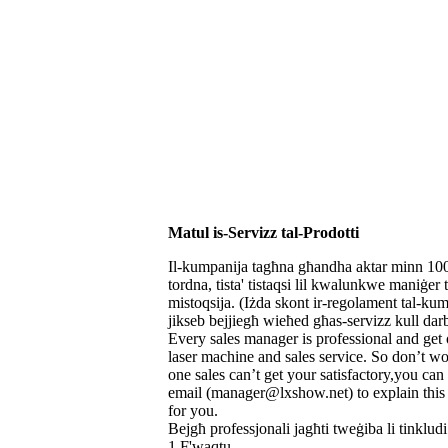
Matul is-Servizz tal-Prodotti
Il-kumpanija tagħna għandha aktar minn 100
tordna, tista' tistaqsi lil kwalunkwe maniġe
mistoqsija. (Iżda skont ir-regolament tal-kump
jikseb bejjiegħ wieħed għas-servizz kull dar
Every sales manager is professional and get
laser machine and sales service. So don’t wor
one sales can’t get your satisfactory,you can
email (manager@lxshow.net) to explain this
for you.
Bejgħ professjonali jagħti tweġiba li tinklud
1 F'waqtu