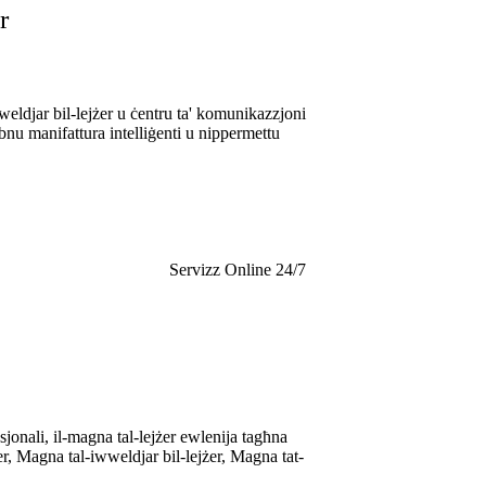
r
weldjar bil-lejżer u ċentru ta' komunikazzjoni
jibnu manifattura intelliġenti u nippermettu
Servizz Online 24/7
jonali, il-magna tal-lejżer ewlenija tagħna
żer, Magna tal-iwweldjar bil-lejżer, Magna tat-