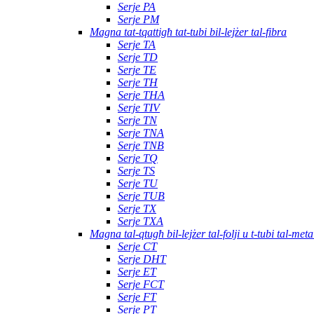
Serje PA
Serje PM
Magna tat-tqattigħ tat-tubi bil-lejżer tal-fibra
Serje TA
Serje TD
Serje TE
Serje TH
Serje THA
Serje TIV
Serje TN
Serje TNA
Serje TNB
Serje TQ
Serje TS
Serje TU
Serje TUB
Serje TX
Serje TXA
Magna tal-qtugħ bil-lejżer tal-folji u t-tubi tal-meta
Serje CT
Serje DHT
Serje ET
Serje FCT
Serje FT
Serje PT