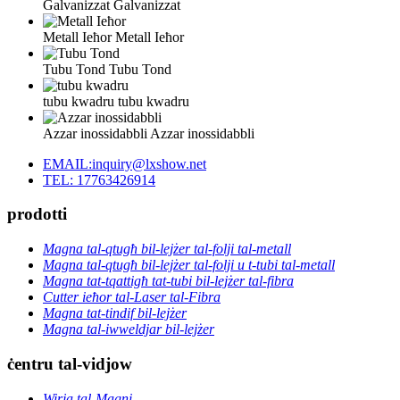
Galvanizzat
Galvanizzat
Metall Ieħor
Metall Ieħor
Tubu Tond
Tubu Tond
tubu kwadru
tubu kwadru
Azzar inossidabbli
Azzar inossidabbli
EMAIL:inquiry@lxshow.net
TEL: 17763426914
prodotti
Magna tal-qtugħ bil-lejżer tal-folji tal-metall
Magna tal-qtugħ bil-lejżer tal-folji u t-tubi tal-metall
Magna tat-tqattigħ tat-tubi bil-lejżer tal-fibra
Cutter ieħor tal-Laser tal-Fibra
Magna tat-tindif bil-lejżer
Magna tal-iwweldjar bil-lejżer
ċentru tal-vidjow
Wirja tal-Magni