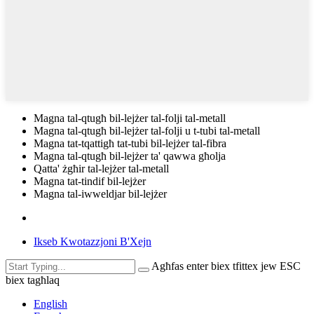
Magna tal-qtugħ bil-lejżer tal-folji tal-metall
Magna tal-qtugħ bil-lejżer tal-folji u t-tubi tal-metall
Magna tat-tqattigħ tat-tubi bil-lejżer tal-fibra
Magna tal-qtugħ bil-lejżer ta' qawwa għolja
Qatta' żgħir tal-lejżer tal-metall
Magna tat-tindif bil-lejżer
Magna tal-iwweldjar bil-lejżer
Ikseb Kwotazzjoni B'Xejn
Agħfas enter biex tfittex jew ESC
biex tagħlaq
English