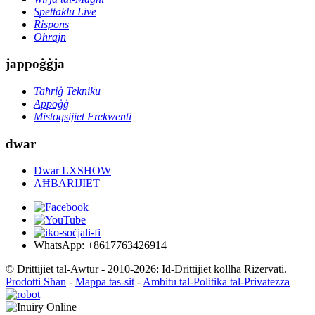
Spettaklu Live
Rispons
Oħrajn
jappoġġja
Taħriġ Tekniku
Appoġġ
Mistoqsijiet Frekwenti
dwar
Dwar LXSHOW
AĦBARIJIET
WhatsApp: +8617763426914
© Drittijiet tal-Awtur - 2010-2026: Id-Drittijiet kollha Riżervati.
Prodotti Sħan
-
Mappa tas-sit
-
Ambitu tal-Politika tal-Privatezza