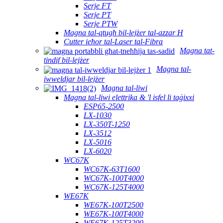
Serje FT
Serje PT
Serje PTW
Magna tal-qtugħ bil-lejżer tal-azzar H
Cutter ieħor tal-Laser tal-Fibra
Magna tat-
tindif bil-lejżer
Magna tal-
iwweldjar bil-lejżer
Magna tal-liwi
Magna tal-liwi elettrika & 'l isfel li taġixxi
ESP65-2500
LX-1030
LX-350T-1250
LX-3512
LX-5016
LX-6020
WC67K
WC67K-63T1600
WC67K-100T4000
WC67K-125T4000
WE67K
WE67K-100T2500
WE67K-100T4000
WE67K-125T3200