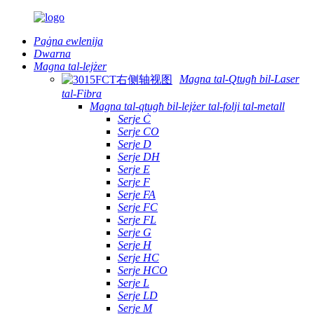
Paġna ewlenija
Dwarna
Magna tal-lejżer
Magna tal-Qtugħ bil-Laser
tal-Fibra
Magna tal-qtugħ bil-lejżer tal-folji tal-metall
Serje Ċ
Serje CO
Serje D
Serje DH
Serje E
Serje F
Serje FA
Serje FC
Serje FL
Serje G
Serje H
Serje HC
Serje HCO
Serje L
Serje LD
Serje M