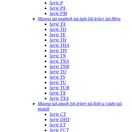
Serje P
Serje PA
Serje PM
Magna tat-tqattigħ tat-tubi bil-lejżer tal-fibra
Serje TA
Serje TD
Serje TE
Serje TH
Serje THA
Serje TIV
Serje TN
Serje TNA
Serje TNB
Serje TQ
Serje TS
Serje TU
Serje TUB
Serje TX
Serje TXA
Magna tal-qtugħ bil-lejżer tal-folji u t-tubi tal-
metall
Serje CT
Serje DHT
Serje ET
Serje FCT