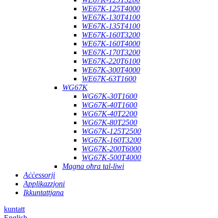
WE67K-125T4000
WE67K-130T4100
WE67K-135T4100
WE67K-160T3200
WE67K-160T4000
WE67K-170T3200
WE67K-220T6100
WE67K-300T4000
WE67K-63T1600
WG67K
WG67K-30T1600
WG67K-40T1600
WG67K-40T2200
WG67K-80T2500
WG67K-125T2500
WG67K-160T3200
WG67K-200T6000
WG67K-500T4000
Magna oħra tal-liwi
Aċċessorji
Applikazzjoni
Ikkuntattjana
kuntatt
English