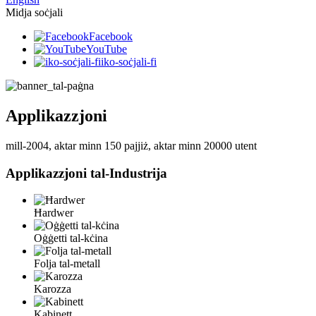
Midja soċjali
Facebook
YouTube
iko-soċjali-fi
Applikazzjoni
mill-2004, aktar minn 150 pajjiż, aktar minn 20000 utent
Applikazzjoni tal-Industrija
Ħardwer
Oġġetti tal-kċina
Folja tal-metall
Karozza
Kabinett